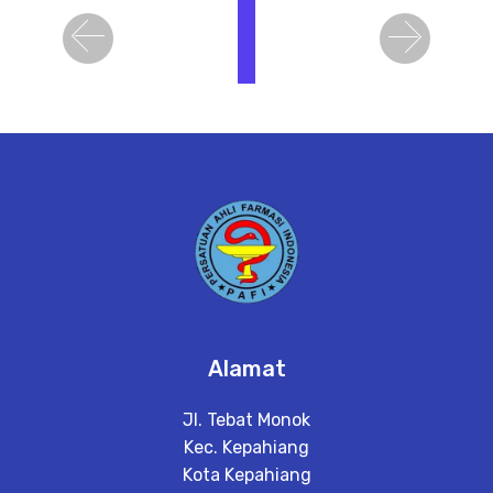
i
h
Previous
Next
a
t
D
e
t
a
il
Alamat
Jl. Tebat Monok
Kec. Kepahiang
Kota Kepahiang